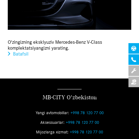
O'zingizning eksklyuziv Mercedes-Benz V-Class
komplektatsiyangizni yarating.
Batafsil
MB-CITY O'zbekiston
Yangi avtomobillar:
+998 78 120 77 00
Aksessuarlar:
+998 78 120 77 00
Mijozlarga xizmat:
+998 78 120 77 00