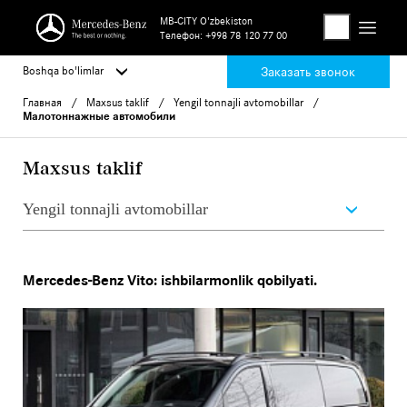
MB-CITY O'zbekiston
Телефон:
+998 78 120 77 00
Boshqa bo'limlar
Заказать звонок
Главная
Maxsus taklif
Yengil tonnajli avtomobillar
Малотоннажные автомобили
Maxsus taklif
Yengil tonnajli avtomobillar
Mercedes-Benz Vito: ishbilarmonlik qobilyati.