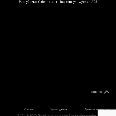
Республика Узбекистан г. Ташкент ул. Фуркат, A08
Наверх
Cookies
Защита данных
Правовая информация
© 2026 MB-CITY Uzbekistan – официальный дилер «Мерседес-Бенц»