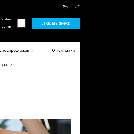
Рус
UZ
ekistan
Заказать звонок
 77 00
Спецпредложения
О компании
уары