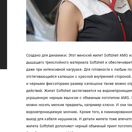
Создано для динамики: Этот женский жилет Softshell AMG и
дышащего трехслойного материала Softshell и обеспечивае
даже при интенсивной нагрузке. Для готовности к любым по
отстегивающийся капюшон с красной внутренней стороной.
и черными фиксаторами размер капюшона также можно отре
действий. Жилет Softshell застегивается на водонепрониц
украшенную черным язычком с объемным логотипом AMG. К
можно носить мелкие предметы, например ключи. И они т
водонепроницаемую молнию. Кроме того, в ламинированно
выход для кабеля наушников. И детали жилета тоже впечат
жилета Softshell дополняют черный объемный принт логотип