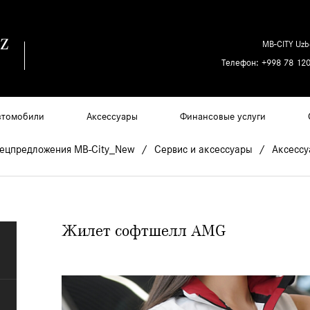
MB-CITY Uzb
Телефон:
+998 78 120
втомобили
Аксессуары
Финансовые услуги
ецпредложения MB-City_New
Сервис и аксессуары
Аксесс
Жилет софтшелл AMG