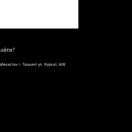
найти?
збекистан г. Ташкент ул. Фуркат, A08