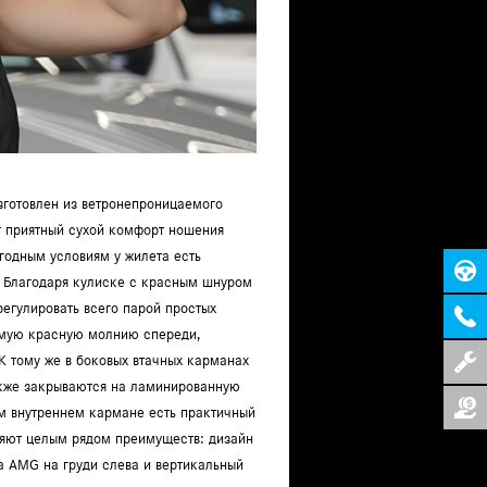
зготовлен из ветронепроницаемого
т приятный сухой комфорт ношения
годным условиям у жилета есть
 Благодаря кулиске с красным шнуром
гулировать всего парой простых
аемую красную молнию спереди,
 тому же в боковых втачных карманах
акже закрываются на ламинированную
м внутреннем кармане есть практичный
ляют целым рядом преимуществ: дизайн
а AMG на груди слева и вертикальный