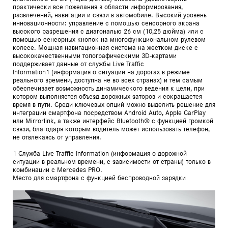
практически все пожелания в области информирования,
развлечений, навигации и связи в автомобиле. Высокий уровень
инновационности: управление с помощью сенсорного экрана
высокого разрешения с диагональю 26 см (10,25 дюйма) или с
помощью сенсорных кнопок на многофункциональном рулевом
колесе. Мощная навигационная система на жестком диске с
высококачественными топографическими 3D-картами
поддерживает данные от службы Live Traffic
Information1 (информация о ситуации на дорогах в режиме
реального времени, доступна не во всех странах) и тем самым
обеспечивает возможность динамического ведения к цели, при
котором выполняется объезд дорожных заторов и сокращается
время в пути. Среди ключевых опций можно выделить решение для
интеграции смартфона посредством Android Auto, Apple CarPlay
или Mirrorlink, а также интерфейс Bluetooth® с функцией громкой
связи, благодаря которым водитель может использовать телефон,
не отвлекаясь от управления.
1 Служба Live Traffic Information (информация о дорожной
ситуации в реальном времени, с зависимости от страны) только в
комбинации с Mercedes PRO.
Место для смартфона с функцией беспроводной зарядки