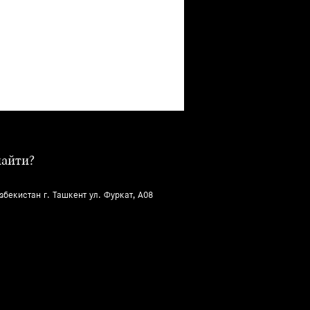
найти?
збекистан г. Ташкент ул. Фуркат, A08